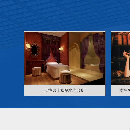
云境男士私享水疗会所
南昌