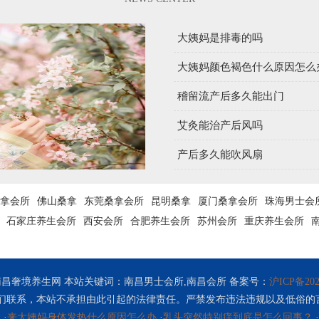
大姨妈是排毒的吗
大姨妈颜色褐色什么原因怎么
稽留流产后多久能出门
艾灸能治产后风吗
产后多久能吹风扇
拿会所
佛山桑拿
东莞桑拿会所
昆明桑拿
厦门桑拿会所
珠海男士会
石家庄养生会所
西安会所
合肥养生会所
苏州会所
重庆养生会所
昌奢境养生网 本站关键词：南昌男士会所,南昌会所 备案号：
沪ICP备202
们联系，本站不承担由此引起的法律责任。严禁发布违法违规以及低俗的
·
来大姨妈身体发热什么原因怎么办
·
乳头突然特别痒到底是怎么回事？
·